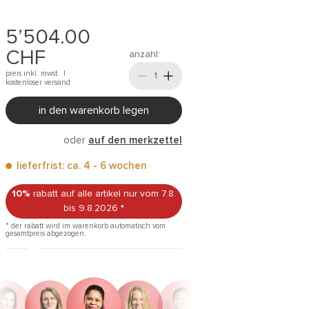
5’504.00
CHF
anzahl:
preis inkl. mwst. |
kostenloser versand
in den warenkorb legen
oder
auf den merkzettel
lieferfrist: ca. 4 - 6 wochen
10%
rabatt auf alle artikel
nur vom 7.8.
bis 9.8.2026
*
* der rabatt wird im warenkorb automatisch vom
gesamtpreis abgezogen.