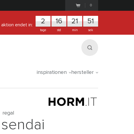
0
2
1
6
2
1
5
0
aktion endet in:
tage
std
min
sek
inspirationen
hersteller
regal
sendai