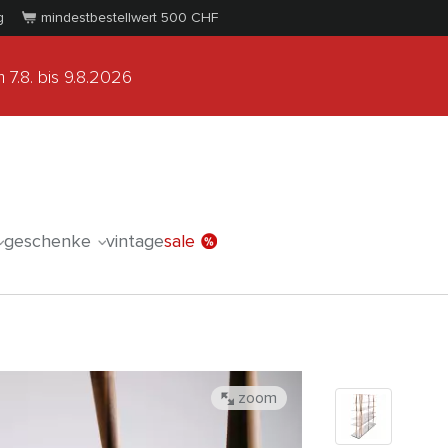
g
mindestbestellwert 500
CHF
 7.8.
bis 9.8.2026
geschenke
vintage
sale
zoom