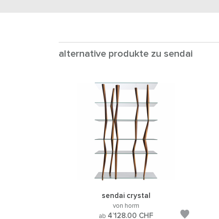
alternative produkte zu sendai
sendai crystal
von horm
4’128.00
CHF
ab