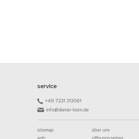
service
+49 7231 313061
info@dieter-horn.de
sitemap
über uns
agb
öffnungszeiten