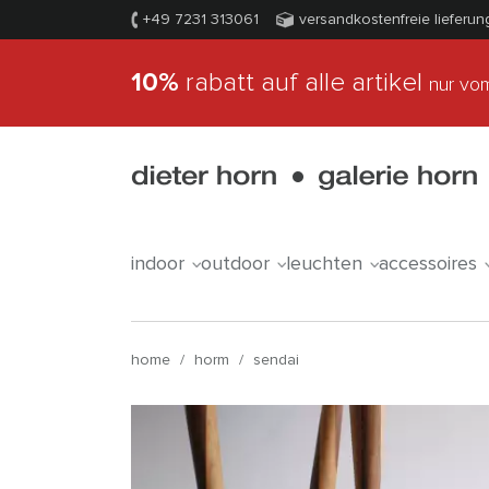
+49 7231 313061
versandkostenfreie lieferun
10%
rabatt auf alle artikel
nur vom
indoor
outdoor
leuchten
accessoires
home
/
horm
/
sendai