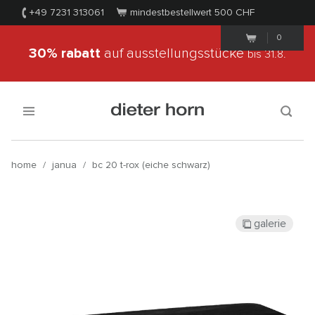
+49 7231 313061
mindestbestellwert 500
CHF
0
30% rabatt
auf ausstellungsstücke
bis 31.8.
home
/
janua
/
bc 20 t-rox (eiche schwarz)
galerie