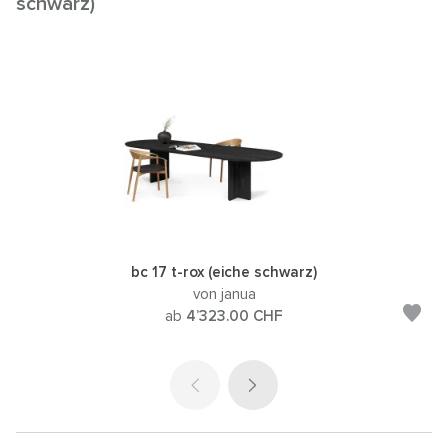
schwarz)
bc 17 t-rox (eiche schwarz)
von janua
ab
4’323.00
CHF