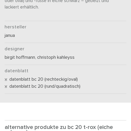
oder oval) und -füsse in eiche schwarz – gebeizt und
lackiert erhältlich.
hersteller
janua
designer
birgit hoffmann
,
christoph kahleyss
datenblatt
datenblatt bc 20 (rechteckig/oval)
datenblatt bc 20 (rund/quadratisch)
alternative produkte zu bc 20 t-rox (eiche