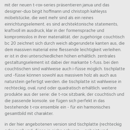
mit der neuen t-rox-series präsentieren janua und das
designer-duo birgit hoffmann und christoph kahleyss
möbelstücke, die weit mehr sind als ein reines
einrichtungselement. es sind architektonische statements,
kraftvoll im ausdruck, klar in der formensprache und
kompromisslos in ihrer materialität. der zugehörige couchtisch
bc 20 zeichnet sich durch weich abgerundete kanten aus, die
dem massiven material eine fliessende leichtigkeit verleihen.
er ist in drei unterschiedlichen höhen erhältlich. zentrales
gestaltungselement ist dabei der markante t-fuss. bei den
couchtischen sind wahlweise auch i-füsse möglich. tischplatte
und -füsse können sowohl aus massivem holz als auch aus
naturstein gefertigt werden. die tischplatte ist wahlweise in
rechteckig, oval, rund oder quadratisch erhältlich. weitere
produkte aus der serie: die t-rox sitzbank, der couchtisch und
die passende konsole. sie fügen sich perfekt in das
bestehende t-rox ensemble ein - für ein harmonisches
gesamtbild mit charakter.
in der hier angebotenen version sind tischplatte (rechteckig