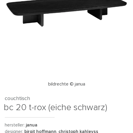
bildrechte © janua
couchtisch
bc 20 t-rox (eiche schwarz)
hersteller:
janua
designer:
birgit hoffmann
,
christoph kahleyss