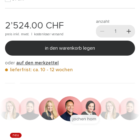
anzahl:
2’524.00
CHF
preis inkl. mwst. |
kostenloser versand
in den warenkorb legen
oder
auf den merkzettel
lieferfrist: ca. 10 - 12 wochen
jochen horn
neu