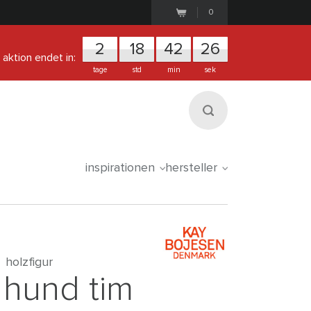
0
2
1
8
4
2
2
6
aktion endet in:
tage
std
min
sek
inspirationen
hersteller
holzfigur
hund tim