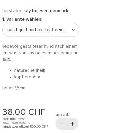
hersteller:
kay bojesen denmark
1. variante wählen:
holzfigur hund tim | natureiche
liebevoll gestalteter hund nach einem
entwurf von kay bojesen aus dem jahr
1935.
natureche (hell)
kopf drehbar
höhe 7,5cm
38.00
CHF
anzahl:
preis inkl. mwst. |
kostenloser versand
mindestbestellwert 500.00
CHF