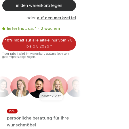
in den warenkorb legen
oder
auf den merkzettel
lieferfrist: ca. 1 - 2 wochen
10%
rabatt auf alle artikel
nur vom 7.8.
bis 9.8.2026
*
* der rabatt wird im warenkorb automatisch vom
gesamtpreis abgezogen.
anna trautz
neu
persönliche beratung für ihre
wunschmöbel