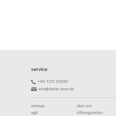
service
+49 7231 313061
info@dieter-horn.de
sitemap
über uns
agb
öffnungszeiten