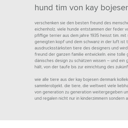
hund tim von kay bojese
verschenken sie den besten freund des menschen
eichenholz. viele hunde entstammen der feder vo
pfiffige terrier aus dem jahre 1935 heisst tim. m
geneigten kopf und dem schwanz in der luft ist t
ausdrucksstärksten tiere des designers und wird 
freund der ganzen familie entwickeln. eine tolle 
dänisches design zu schätzen wissen – und ein g
hält, von der taufe bis zur einrichtung des zukün
wie alle tiere aus der kay bojesen denmark kollek
sammlerobjekt. die tiere, die weltweit viele li
von generation zu generation weitergegeben und f
und regalen nicht nur in kinderzimmern sondern 