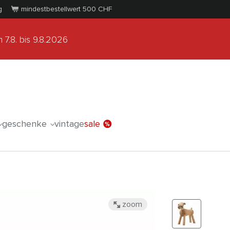
g
mindestbestellwert 500
CHF
 7.8.
bis 9.8.2026
geschenke
vintage
sale
zoom