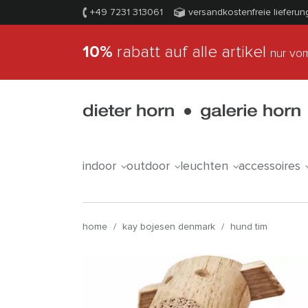
+49 7231 313061
versandkostenfreie lieferun
10%
rabatt auf alle artikel
nur vom
indoor
outdoor
leuchten
accessoires
home
/
kay bojesen denmark
/
hund tim