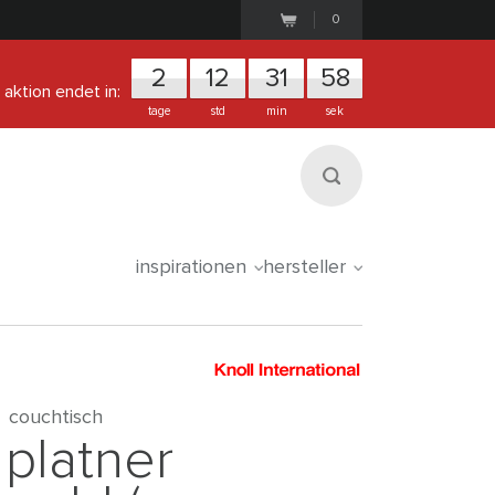
0
2
1
2
3
1
5
8
aktion endet in:
tage
std
min
sek
inspirationen
hersteller
couchtisch
platner