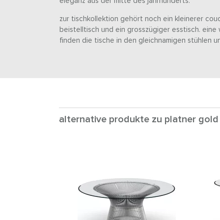
eleganz aus der mitte des jahrhunderts.
zur tischkollektion gehört noch ein kleinerer cou
beistelltisch und ein grosszügiger esstisch. ei
finden die tische in den gleichnamigen stühlen u
alternative produkte zu platner gold