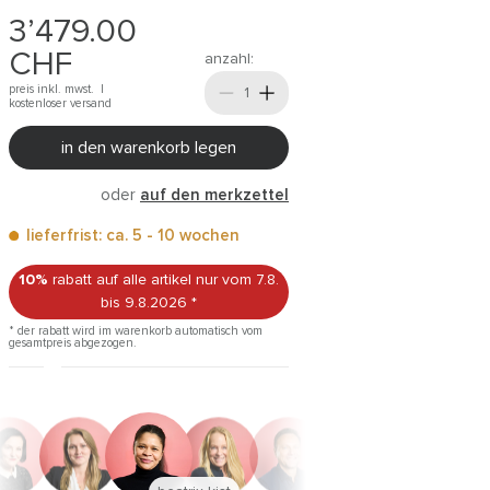
3’479.00
CHF
anzahl:
preis inkl. mwst. |
kostenloser versand
in den warenkorb legen
oder
auf den merkzettel
lieferfrist: ca. 5 - 10 wochen
10%
rabatt auf alle artikel
nur vom 7.8.
bis 9.8.2026
*
* der rabatt wird im warenkorb automatisch vom
gesamtpreis abgezogen.