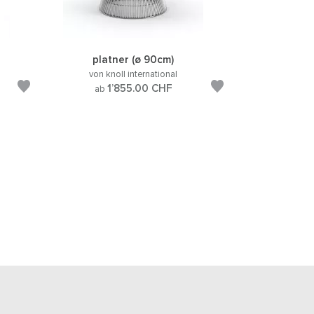
platner (ø 90cm)
von knoll international
1’855.00
CHF
ab