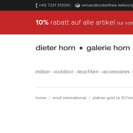
+49 7231 313061
versandkostenfreie lieferun
10%
rabatt auf alle artikel
nur vom
indoor
outdoor
leuchten
accessoires
home
/
knoll international
/
platner gold (ø 107cm