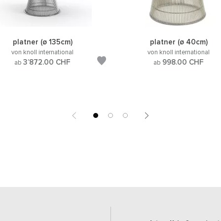
platner (ø 135cm)
platner (ø 40cm)
von knoll international
von knoll international
3’872.00
CHF
998.00
CHF
ab
ab