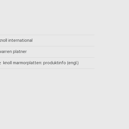
knoll international
warren platner
knoll marmorplatten: produktinfo (engl.)