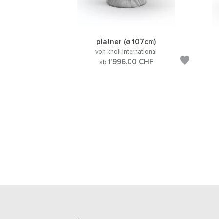
platner (ø 107cm)
von knoll international
1’996.00
CHF
ab