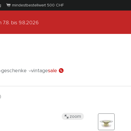
g
mindestbestellwert 500
CHF
 7.8.
bis 9.8.2026
geschenke
vintage
sale
)
zoom