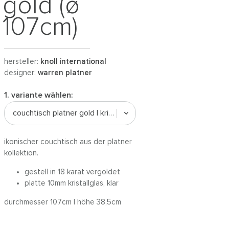
gold (ø
107cm)
hersteller:
knoll international
designer:
warren platner
1. variante wählen:
couchtisch platner gold | kristallglas
ikonischer couchtisch aus der platner
kollektion.
gestell in 18 karat vergoldet
platte 10mm kristallglas, klar
durchmesser 107cm | höhe 38,5cm