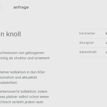
anfrage
n knoll
hersteller
designer
datenblatt
erschweissen von gebogenen
zeitig als struktur und ornament
latner kollektion in den 60er
szination und aktualität
beliebtheit.
merkenswerte kollektion, indem
 was platner selbst schon immer
htisch verleiht jedem raum