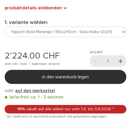
produktdetails einblenden
1. variante wählen:
anzahl:
2’224.00
CHF
preis inkl. mwst. |
kostenloser versand
in den warenkorb legen
oder
auf den merkzettel
lieferfrist: ca. 1 - 3 wochen
10%
rabatt auf alle artikel
nur vom 7.8.
bis 9.8.2026
*
* der rabatt wird im warenkorb automatisch vom gesamtpreis abgezogen.