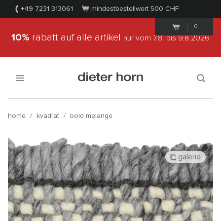
+49 7231 313061
mindestbestellwert 500
CHF
0
10%
rabatt auf alle artikel
nur vom 7.8.
bis 9.8.2026
home
/
kvadrat
/
bold melange
galerie