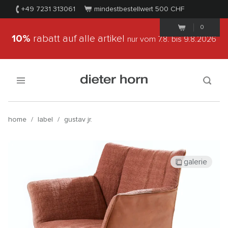
+49 7231 313061
mindestbestellwert 500
CHF
0
10%
rabatt auf alle artikel
nur vom 7.8.
bis 9.8.2026
home
/
label
/
gustav jr.
galerie