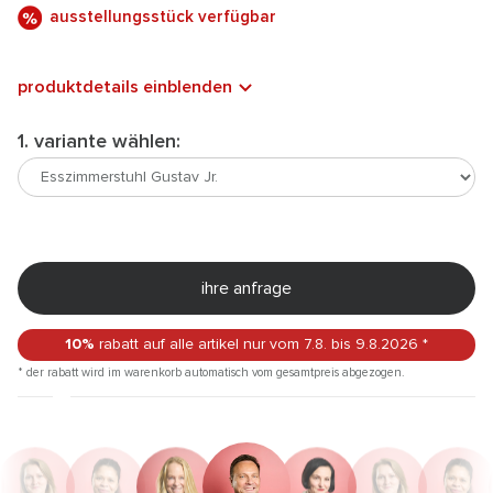
ausstellungsstück verfügbar
produktdetails einblenden
1. variante wählen:
ihre anfrage
10%
rabatt auf alle artikel
nur vom 7.8.
bis 9.8.2026
*
* der rabatt wird im warenkorb automatisch vom gesamtpreis abgezogen.