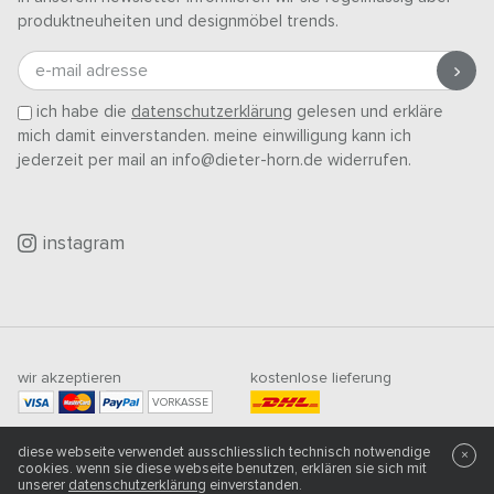
produktneuheiten und designmöbel trends.
e-mail adresse
ich habe die
datenschutzerklärung
gelesen und erkläre
mich damit einverstanden. meine einwilligung kann ich
jederzeit per mail an info@dieter-horn.de widerrufen.
instagram
wir akzeptieren
kostenlose lieferung
VORKASSE
mindestbestellwert
diese webseite verwendet ausschliesslich technisch notwendige
×
500
CHF
cookies. wenn sie diese webseite benutzen, erklären sie sich mit
unserer
datenschutzerklärung
einverstanden.