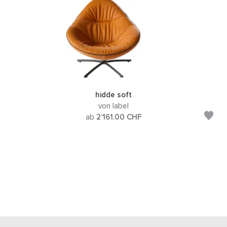
hidde soft
von label
ab
2’161.00
CHF