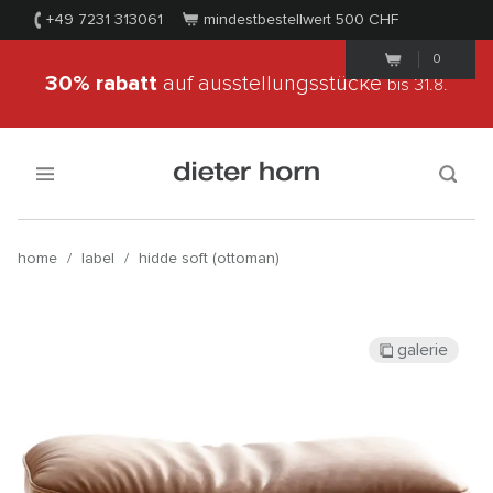
+49 7231 313061
mindestbestellwert 500
CHF
0
30% rabatt
auf ausstellungsstücke
bis 31.8.
home
/
label
/
hidde soft (ottoman)
galerie