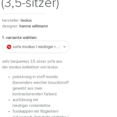
(3,5-sitzer)
hersteller:
leolux
designer:
hanne willmann
1. variante wählen:
sofa modius | niedriger rücken / stoff mondo
sehr bequemes 3,5 sitzer sofa aus
der modius kollektion von leolux.
polsterung in stoff mondo
(besonders weicher boucléstoff
gewebt aus zwei
kontrastierenden farben)
ausführung mit
niedriger rückenlehne
fusskappen mit filzgleitern