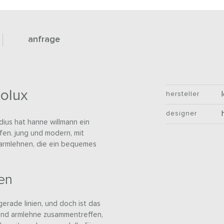
anfrage
eolux
hersteller
designer
dius hat hanne willmann ein
en. jung und modern, mit
armlehnen, die ein bequemes
en
gerade linien, und doch ist das
und armlehne zusammentreffen,