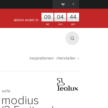
0
0
9
0
4
4
3
aktion endet in:
std
min
sek
inspirationen
hersteller
sofa
modius