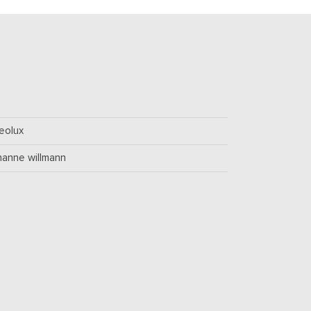
leolux
hanne willmann