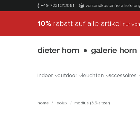
+49 7231 313061
versandkostenfreie lieferun
10%
rabatt auf alle artikel
nur vom
indoor
outdoor
leuchten
accessoires
home
/
leolux
/
modius (3,5-sitzer)