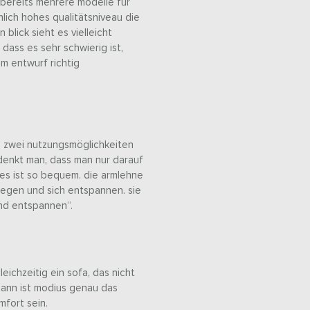
e bereits mehrere modelle für
lich hohes qualitätsniveau die
blick sieht es vielleicht
 dass es sehr schwierig ist,
m entwurf richtig
s zwei nutzungsmöglichkeiten
denkt man, dass man nur darauf
 es ist so bequem. die armlehne
legen und sich entspannen. sie
und entspannen“.
chzeitig ein sofa, das nicht
dann ist modius genau das
mfort sein.