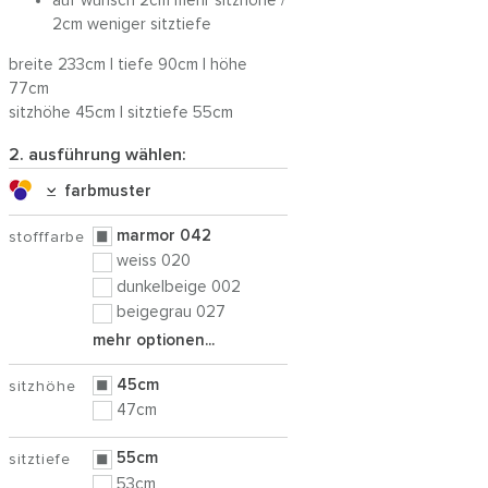
auf wunsch 2cm mehr sitzhöhe /
2cm weniger sitztiefe
breite 233cm | tiefe 90cm | höhe
77cm
sitzhöhe 45cm | sitztiefe 55cm
2. ausführung wählen:
farbmuster
marmor 042
stofffarbe
weiss 020
dunkelbeige 002
beigegrau 027
mehr optionen...
45cm
sitzhöhe
47cm
55cm
sitztiefe
53cm