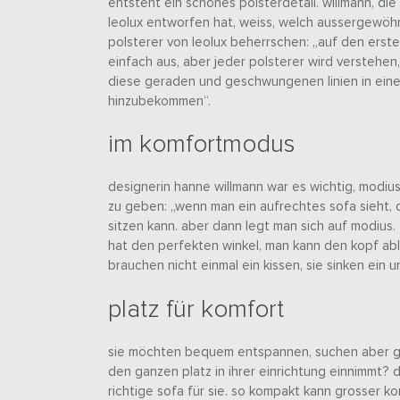
entsteht ein schönes polsterdetail. willmann, di
leolux entworfen hat, weiss, welch aussergewöhn
polsterer von leolux beherrschen: „auf den ersten 
einfach aus, aber jeder polsterer wird verstehen,
diese geraden und geschwungenen linien in eine
hinzubekommen“.
im komfortmodus
designerin hanne willmann war es wichtig, modiu
zu geben: „wenn man ein aufrechtes sofa sieht, 
sitzen kann. aber dann legt man sich auf modius.
hat den perfekten winkel, man kann den kopf ab
brauchen nicht einmal ein kissen, sie sinken ein 
platz für komfort
sie möchten bequem entspannen, suchen aber glei
den ganzen platz in ihrer einrichtung einnimmt? 
richtige sofa für sie. so kompakt kann grosser ko