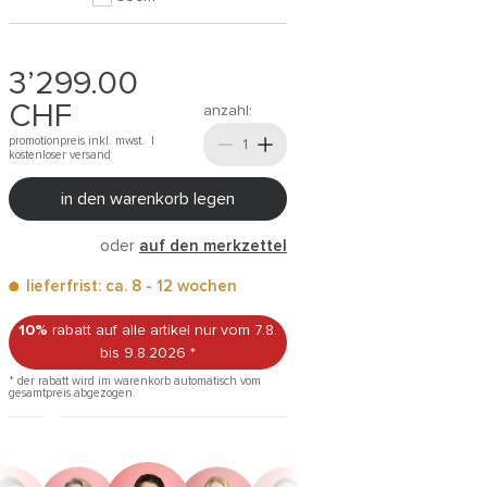
3’299.00
CHF
anzahl:
promotionpreis inkl. mwst. |
kostenloser versand
in den warenkorb legen
oder
auf den merkzettel
lieferfrist: ca. 8 - 12 wochen
10%
rabatt auf alle artikel
nur vom 7.8.
bis 9.8.2026
*
* der rabatt wird im warenkorb automatisch vom
gesamtpreis abgezogen.