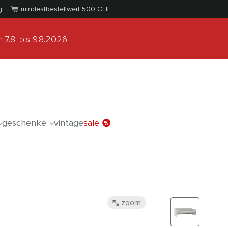
g
mindestbestellwert 500
CHF
 7.8.
bis 9.8.2026
geschenke
vintage
sale
zoom