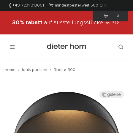
+49 7231 313061
mindestbestellwert 500
CHF
0
30% rabatt
auf ausstellungsstücke
bis 31.8.
home
/
louis poulsen
/
flindt ø 300
galerie