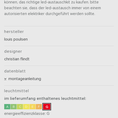
können, das richtige led-austauschkit zu kaufen. bitte
beachten sie, dass der led-austausch immer von einem
autorisierten elektriker durchgeführt werden sollte.
hersteller
louis poulsen
designer
christian flindt
datenblatt
montageanleitung
leuchtmittel
im lieferumfang enthaltenes leuchtmittel:
G
A
B
C
D
E
F
energieeffizienzklasse:
G