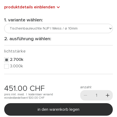
produktdetails einblenden
1. variante wählen:
2. ausführung wählen:
lichtstärke
2.700k
3.000k
451.00
CHF
anzahl:
preis inkl. mwst. |
kostenloser versand
mindestbestellwert 500.00
CHF
in den warenkorb legen