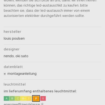
wollen, wenden sie sich bitte an uns, damit wir ihnen helfen
können, das richtige led-austauschkit zu kaufen. bitte
beachten sie, dass der led-austausch immer von einem
autorisierten elektriker durchgeführt werden sollte.
hersteller
louis poulsen
designer
nendo, oki sato
datenblatt
montageanleitung
leuchtmittel
im lieferumfang enthaltenes leuchtmittel:
F
A
B
C
D
E
G
energieeffizienzklasse:
F