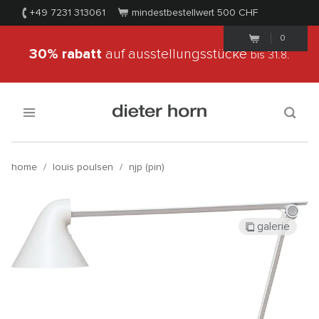
+49 7231 313061
mindestbestellwert 500
CHF
0
30% rabatt
auf ausstellungsstücke
bis 31.8.
home
/
louis poulsen
/
njp (pin)
galerie