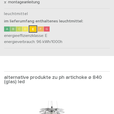
montageanleitung
leuchtmittel
im lieferumfang enthaltenes leuchtmittel:
E
A
B
C
D
F
G
energieeffizienzklasse:
E
energieverbrauch: 96
kWh/1000h
alternative produkte zu ph artichoke ø 840
(glas) led