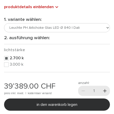
produktdetails einblenden
1. variante wählen:
2. ausführung wählen:
lichtstärke
2.700 k
3.000 k
anzahl:
39’389.00
CHF
preis inkl. mwst. |
kostenloser versand
in den warenkorb legen