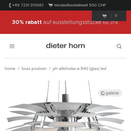
+49 7231 313061
mindestbestellwert 500
CHF
0
30% rabatt
auf ausstellungsstücke
bis 31.8.
home
/
louis poulsen
/
ph artichoke ø 840 (glas) led
galerie