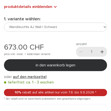
produktdetails einblenden
1. variante wählen:
anzahl:
673.00
CHF
preis inkl. mwst. |
kostenloser versand
in den warenkorb legen
oder
auf den merkzettel
lieferfrist: ca. 1 - 3 wochen
10%
rabatt auf alle artikel
nur vom 7.8.
bis 9.8.2026
*
* der rabatt wird im warenkorb automatisch vom gesamtpreis abgezogen.