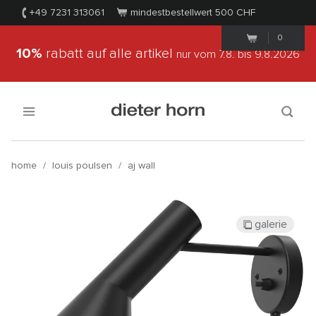
+49 7231 313061
mindestbestellwert 500
CHF
0
10%
rabatt auf alle artikel
nur vom 7.8.
bis 9.8.2026
home
/
louis poulsen
/
aj wall
galerie