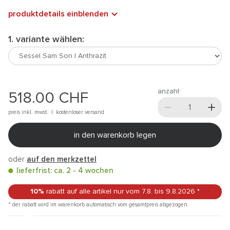
produktdetails einblenden
1. variante wählen:
anzahl:
518.00
CHF
preis inkl. mwst. |
kostenloser versand
in den warenkorb legen
oder
auf den merkzettel
lieferfrist: ca. 2 - 4 wochen
10%
rabatt auf alle artikel
nur vom 7.8.
bis 9.8.2026
*
* der rabatt wird im warenkorb automatisch vom gesamtpreis abgezogen.