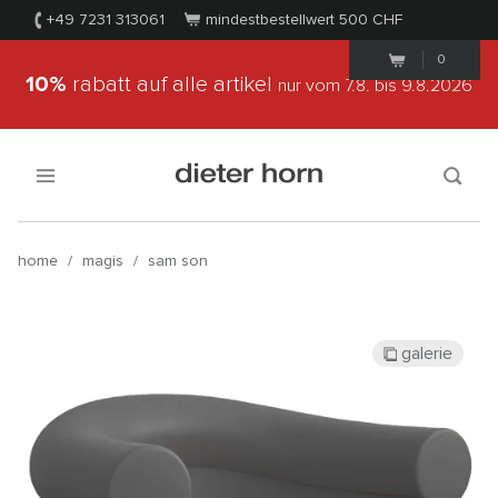
+49 7231 313061
mindestbestellwert 500
CHF
0
10%
rabatt auf alle artikel
nur vom 7.8.
bis 9.8.2026
home
/
magis
/
sam son
galerie