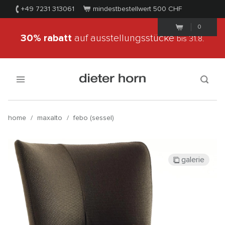
+49 7231 313061
mindestbestellwert 500
CHF
0
30% rabatt
auf ausstellungsstücke
bis 31.8.
home
/
maxalto
/
febo (sessel)
galerie