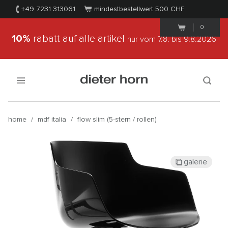
+49 7231 313061
mindestbestellwert 500
CHF
0
10%
rabatt auf alle artikel
nur vom 7.8.
bis 9.8.2026
home
/
mdf italia
/
flow slim (5-stern / rollen)
galerie