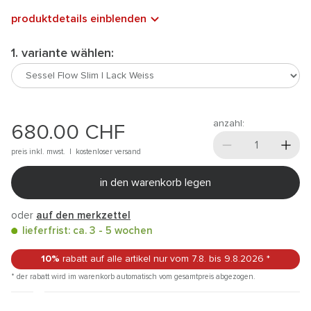
produktdetails einblenden
1. variante wählen:
anzahl:
680.00
CHF
preis inkl. mwst. |
kostenloser versand
in den warenkorb legen
oder
auf den merkzettel
lieferfrist: ca. 3 - 5 wochen
10%
rabatt auf alle artikel
nur vom 7.8.
bis 9.8.2026
*
* der rabatt wird im warenkorb automatisch vom gesamtpreis abgezogen.