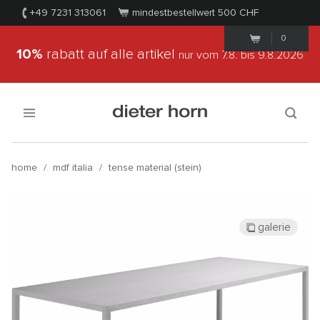
+49 7231 313061
mindestbestellwert 500
CHF
0
10%
rabatt auf alle artikel
nur vom 7.8.
bis 9.8.2026
home
/
mdf italia
/
tense material (stein)
galerie