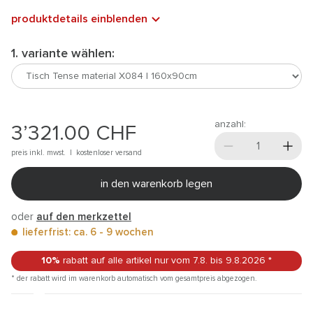
produktdetails einblenden
1. variante wählen:
anzahl:
3’321.00
CHF
preis inkl. mwst. |
kostenloser versand
in den warenkorb legen
oder
auf den merkzettel
lieferfrist: ca. 6 - 9 wochen
10%
rabatt auf alle artikel
nur vom 7.8.
bis 9.8.2026
*
* der rabatt wird im warenkorb automatisch vom gesamtpreis abgezogen.