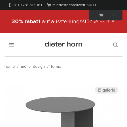
+49 7231 313061
mindestbestellwert 500
CHF
0
30% rabatt
auf ausstellungsstücke
bis 31.8.
home
/
möller design
/
forma
galerie