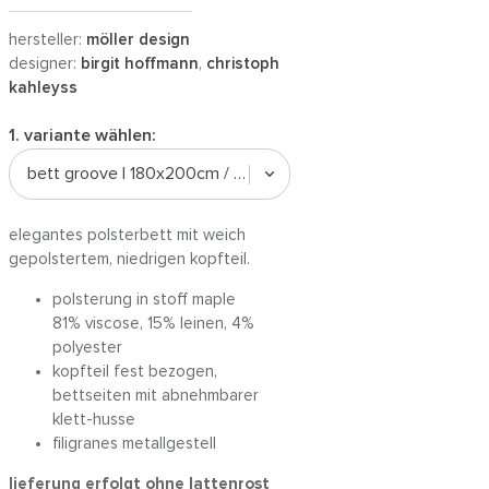
hersteller:
möller design
designer:
birgit hoffmann
,
christoph
kahleyss
1. variante wählen:
bett groove | 180x200cm / stoff maple
elegantes polsterbett mit weich
gepolstertem, niedrigen kopfteil.
polsterung in stoff maple
81% viscose, 15% leinen, 4%
polyester
kopfteil fest bezogen,
bettseiten mit abnehmbarer
klett-husse
filigranes metallgestell
lieferung erfolgt ohne lattenrost