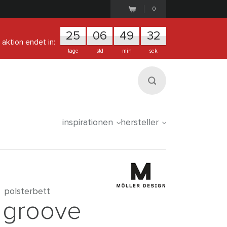
0
25
0
6
4
9
3
2
aktion endet in:
tage
std
min
sek
inspirationen
hersteller
polsterbett
groove