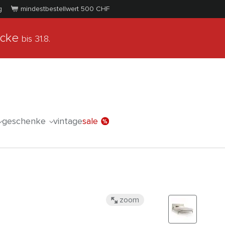
g
mindestbestellwert 500
CHF
ücke
bis 31.8.
geschenke
vintage
sale
zoom