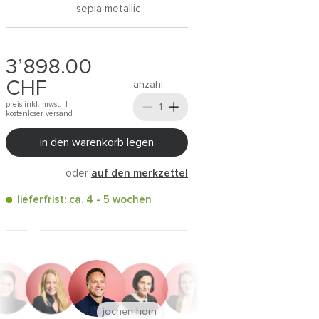
sepia metallic
3’898.00
CHF
anzahl:
preis inkl. mwst. |
kostenloser versand
in den warenkorb legen
oder
auf den merkzettel
lieferfrist: ca. 4 - 5 wochen
jochen horn