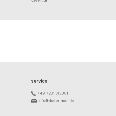
gefertigt.
service
+49 7231 313061
info@dieter-horn.de