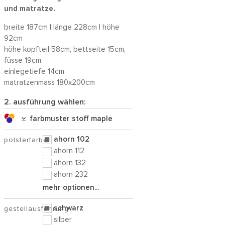
und matratze.
breite 187cm | länge 228cm | höhe
92cm
höhe kopfteil 58cm, bettseite 15cm,
füsse 19cm
einlegetiefe 14cm
matratzenmass 180x200cm
2. ausführung wählen:
farbmuster stoff maple
ahorn 102
polsterfarbe
ahorn 112
ahorn 132
ahorn 232
mehr optionen...
schwarz
gestellausführung
silber