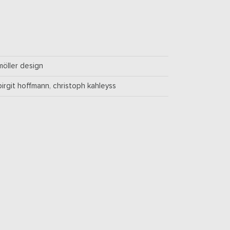
möller design
birgit hoffmann
,
christoph kahleyss