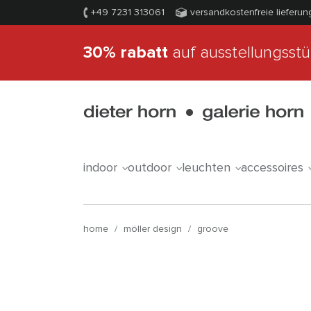
+49 7231 313061
versandkostenfreie lieferun
30% rabatt
auf ausstellungsst
indoor
outdoor
leuchten
accessoires
home
/
möller design
/
groove