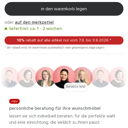
in den warenkorb legen
oder
auf den merkzettel
lieferfrist: ca. 1 - 2 wochen
10%
rabatt auf alle artikel
nur vom 7.8.
bis 9.8.2026
*
* der rabatt wird im warenkorb automatisch vom gesamtpreis abgezogen.
beatrix kist
neu
persönliche beratung für ihre wunschmöbel
lassen sie sich individuell beraten, für die perfekte wahl
und eine einrichtung, die wirklich zu ihnen passt.