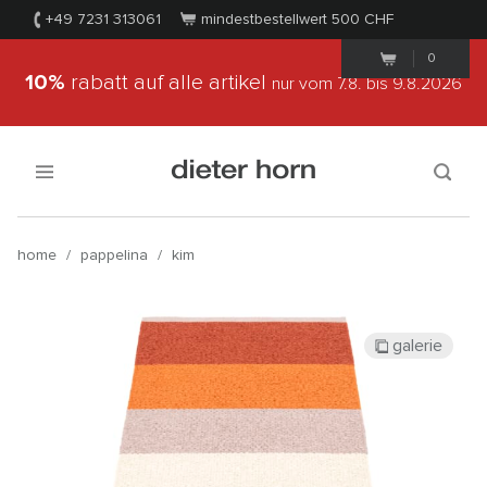
+49 7231 313061
mindestbestellwert 500
CHF
0
10%
rabatt auf alle artikel
nur vom 7.8.
bis 9.8.2026
home
/
pappelina
/
kim
galerie