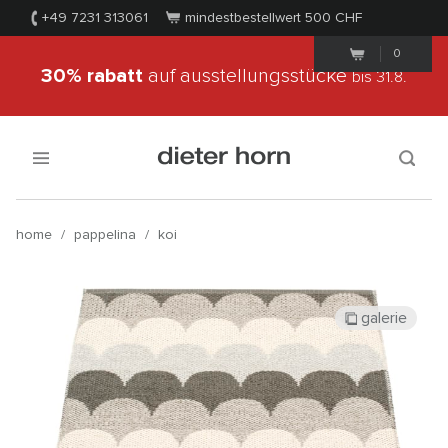
+49 7231 313061
mindestbestellwert 500
CHF
0
30% rabatt
auf ausstellungsstücke
bis 31.8.
home
/
pappelina
/
koi
galerie