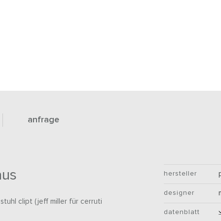
anfrage
aus
hersteller
designer
hl clipt (jeff miller für cerruti
datenblatt