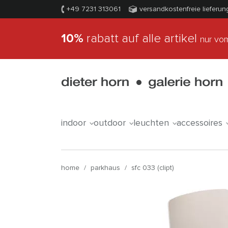
+49 7231 313061
versandkostenfreie lieferun
10%
rabatt auf alle artikel
nur vom
indoor
outdoor
leuchten
accessoires
home
/
parkhaus
/
sfc 033 (clipt)