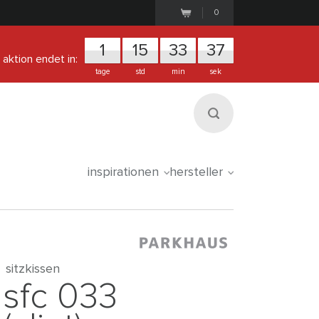
0
1
1
5
3
3
3
7
aktion endet in:
tage
std
min
sek
inspirationen
hersteller
sitzkissen
sfc 033