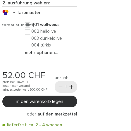
2. ausführung wählen:
farbmuster
001 wollweiss
farbausführung
002 hellolive
003 dunkelolive
004 türkis
mehr optionen...
52.00
CHF
anzahl:
preis inkl. mwst. |
kostenloser versand
mindestbestellwert 500.00
CHF
in den warenkorb legen
oder
auf den merkzettel
lieferfrist: ca. 2 - 4 wochen