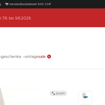
g
mindestbestellwert 500
CHF
 7.8.
bis 9.8.2026
geschenke
vintage
sale
zoom