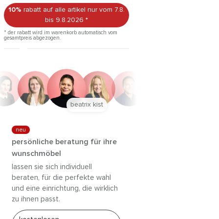
10%
rabatt auf alle artikel
nur vom 7.8.
bis 9.8.2026
*
* der rabatt wird im warenkorb automatisch vom
gesamtpreis abgezogen.
beatrix kist
neu
persönliche beratung für ihre
wunschmöbel
lassen sie sich individuell
beraten, für die perfekte wahl
und eine einrichtung, die wirklich
zu ihnen passt.