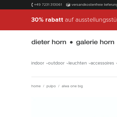
+49 7231 313061
versandkostenfreie lieferun
30% rabatt
auf ausstellungsst
indoor
outdoor
leuchten
accessoires
home
/
pulpo
/
alwa one big