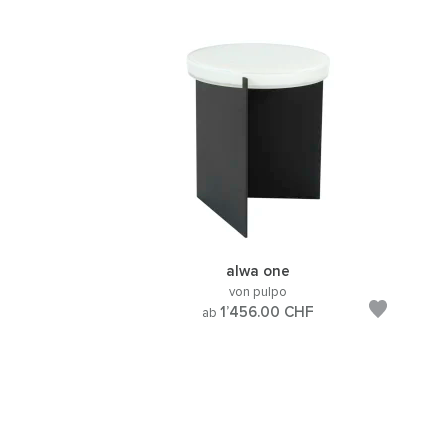
alwa one
von pulpo
1’456.00
CHF
ab