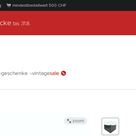
g
mindestbestellwert 500
CHF
ücke
bis 31.8.
geschenke
vintage
sale
zoom