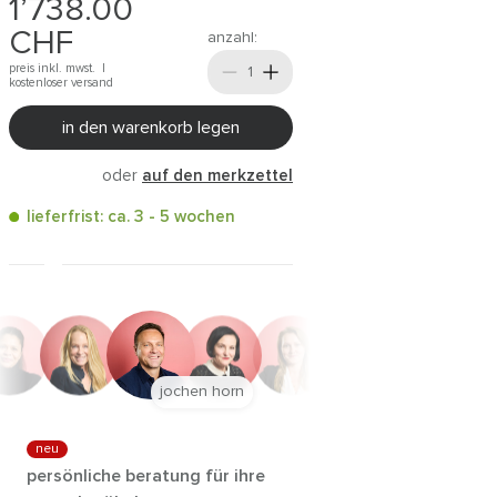
1’738.00
CHF
anzahl:
preis inkl. mwst. |
kostenloser versand
in den warenkorb legen
oder
auf den merkzettel
lieferfrist: ca. 3 - 5 wochen
jochen horn
neu
persönliche beratung für ihre