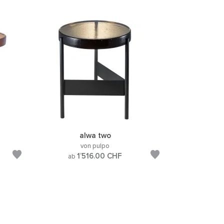
alwa two
von pulpo
1’516.00
CHF
ab