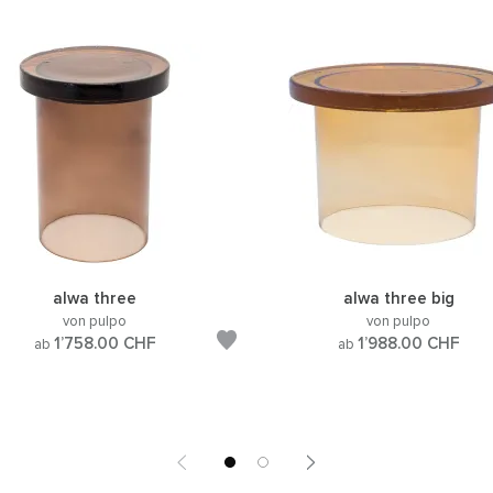
alwa three
alwa three big
von pulpo
von pulpo
1’758.00
CHF
1’988.00
CHF
ab
ab