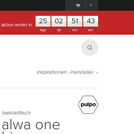
0
25
0
2
5
1
4
3
aktion endet in:
tage
std
min
sek
inspirationen
hersteller
beistelltisch
alwa one