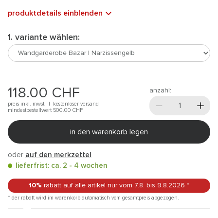
produktdetails einblenden
1. variante wählen:
118.00
CHF
anzahl:
preis inkl. mwst. |
kostenloser versand
mindestbestellwert 500.00
CHF
in den warenkorb legen
oder
auf den merkzettel
lieferfrist: ca. 2 - 4 wochen
10%
rabatt auf alle artikel
nur vom 7.8.
bis 9.8.2026
*
* der rabatt wird im warenkorb automatisch vom gesamtpreis abgezogen.