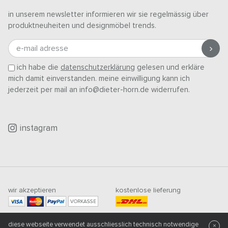
in unserem newsletter informieren wir sie regelmässig über
produktneuheiten und designmöbel trends.
e-mail adresse
ich habe die
datenschutzerklärung
gelesen und erkläre
mich damit einverstanden. meine einwilligung kann ich
jederzeit per mail an info@dieter-horn.de widerrufen.
instagram
wir akzeptieren
kostenlose lieferung
VORKASSE
mindestbestellwert
diese webseite verwendet ausschliesslich technisch notwendige
500
CHF
×