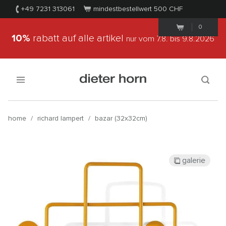
+49 7231 313061
mindestbestellwert 500
CHF
0
10%
rabatt auf alle artikel
nur vom 7.8.
bis 9.8.2026
home
/
richard lampert
/
bazar (32x32cm)
galerie