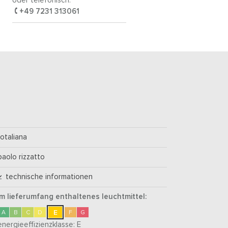
oder telefonisch:
+49 7231 313061
rotaliana
paolo rizzatto
technische informationen
im lieferumfang enthaltenes leuchtmittel:
E
A
B
C
D
F
G
energieeffizienzklasse:
E