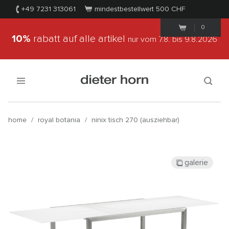
+49 7231 313061
mindestbestellwert 500
CHF
0
10%
rabatt auf alle artikel
nur vom 7.8.
bis 9.8.2026
home
/
royal botania
/
ninix tisch 270 (ausziehbar)
galerie