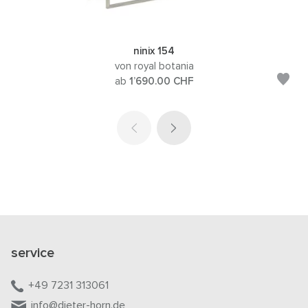
ninix 154
von royal botania
ab
1’690.00
CHF
service
+49 7231 313061
info@dieter-horn.de