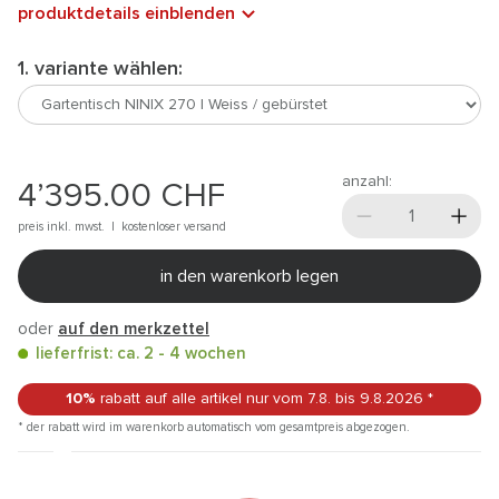
produktdetails einblenden
1. variante wählen:
anzahl:
4’395.00
CHF
preis inkl. mwst. |
kostenloser versand
in den warenkorb legen
oder
auf den merkzettel
lieferfrist: ca. 2 - 4 wochen
10%
rabatt auf alle artikel
nur vom 7.8.
bis 9.8.2026
*
* der rabatt wird im warenkorb automatisch vom gesamtpreis abgezogen.