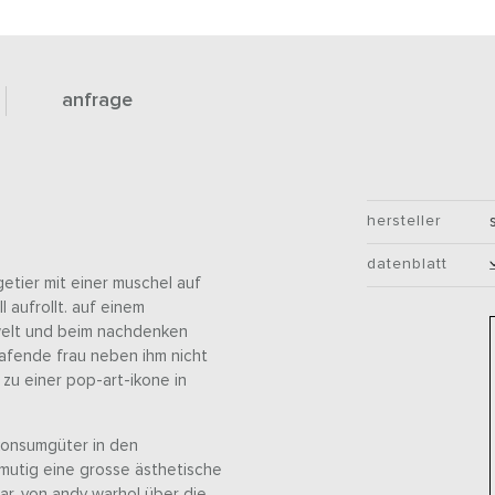
anfrage
hersteller
datenblatt
ugetier mit einer muschel auf
 aufrollt. auf einem
rwelt und beim nachdenken
hlafende frau neben ihm nicht
 zu einer pop-art-ikone in
 konsumgüter in den
mutig eine grosse ästhetische
war, von andy warhol über die