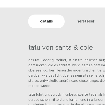
details
hersteller
tatu von santa & cole
das tatu, oder gürteltier, ist ein freundliches sä
dem rücken, die es schützt, wenn es zu einem ball
überseeflug, beim lesen der argentinischen tie
darüber, wie das licht über seinem sitz seine sc
störte, entwickelte andré ricard diese lampe, die
europa wurde.
tatu führt uns zurück in unbeschwerte tage, als
europäischen mittelstand kamen und ihre kinder 
revolution in gang setzten, in der alles verzerrt 