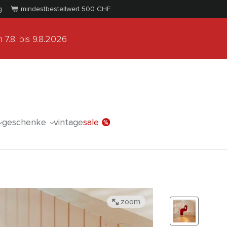
g
mindestbestellwert 500
CHF
 7.8.
bis 9.8.2026
geschenke
vintage
sale
zoom