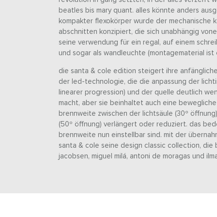
beatles bis mary quant. alles könnte anders aus
kompakter flexokörper wurde der mechanische kö
abschnitten konzipiert, die sich unabhängig von
seine verwendung für ein regal, auf einem schrei
und sogar als wandleuchte (montagematerial ist 
die santa & cole edition steigert ihre anfänglich
der led-technologie, die die anpassung der lichti
linearer progression) und der quelle deutlich wen
macht, aber sie beinhaltet auch eine bewegliche 
brennweite zwischen der lichtsäule (30º öffnung
(50º öffnung) verlängert oder reduziert. das bed
brennweite nun einstellbar sind. mit der übernah
santa & cole seine design classic collection, die
jacobsen, miguel milá, antoni de moragas und ilma