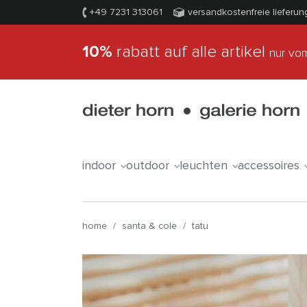
+49 7231 313061
versandkostenfreie lieferun
10%
rabatt auf alle artikel
nur vom
indoor
outdoor
leuchten
accessoires
home
/
santa & cole
/
tatu