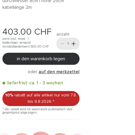
durchmesser 8cm | höhe 25cm
kabellänge 2m
403.00
CHF
anzahl:
preis inkl. mwst. |
kostenloser versand
mindestbestellwert 500.00
CHF
in den warenkorb legen
oder
auf den merkzettel
lieferfrist: ca. 1 - 3 wochen
10%
rabatt auf alle artikel
nur vom 7.8.
bis 9.8.2026
*
* der rabatt wird im warenkorb automatisch vom
gesamtpreis abgezogen.