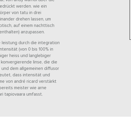
gedrückt werden. wie ein
rper von tatu in drei
einander drehen lassen, um
btisch, auf einem nachttisch
enthalten) anzupassen.
e leistung durch die integration
ntensität (von 0 bis 100% in
iger heiss und langlebiger
konvergierende linse, die die
) und dem allgemeinen diffusor
eutet, dass intensität und
me von andré ricard verstärkt
 bereits meister wie arne
ri tapiovaara umfasst.