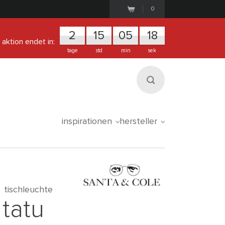
0
2
1
5
0
5
1
8
aktion endet in:
tage
std
min
sek
inspirationen
hersteller
tischleuchte
tatu