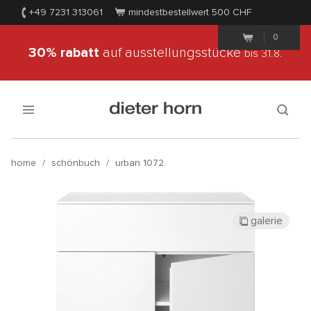
+49 7231 313061
mindestbestellwert 500
CHF
0
30% rabatt
auf ausstellungsstücke
bis 31.8.
home
/
schönbuch
/
urban 1072.
galerie