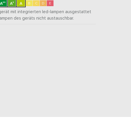
++
+
A
A
A
B
C
D
E
gerät mit integrierten led-lampen ausgestattet
lampen des geräts nicht austauschbar.