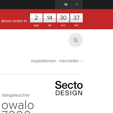
0
2
1
4
3
0
3
6
aktion endet in:
tage
std
min
sek
inspirationen
hersteller
hängeleuchte
owalo