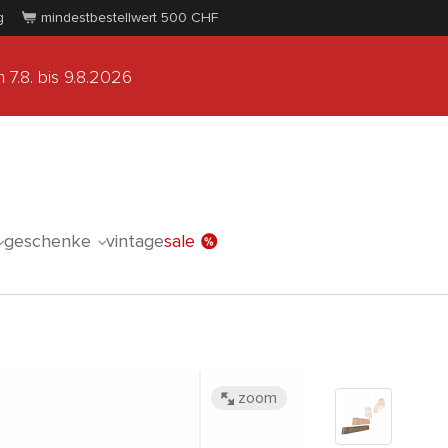
g
mindestbestellwert 500
CHF
 7.8.
bis 9.8.2026
geschenke
vintage
sale
zoom