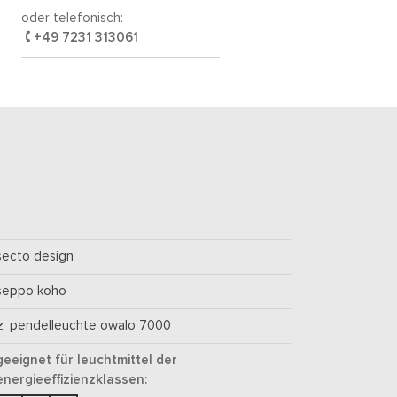
oder telefonisch:
+49 7231 313061
secto design
seppo koho
pendelleuchte owalo 7000
geeignet für leuchtmittel der
energieeffizienzklassen: