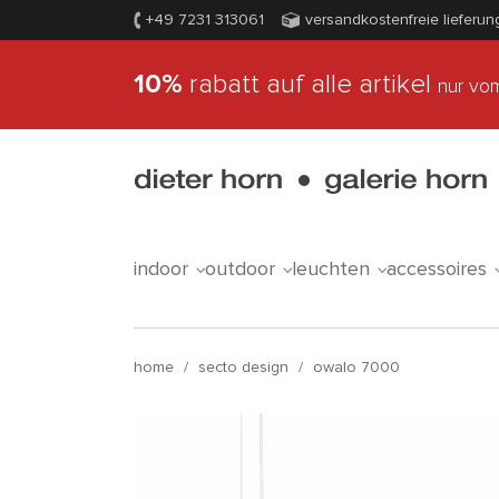
+49 7231 313061
versandkostenfreie lieferun
10%
rabatt auf alle artikel
nur vom
indoor
outdoor
leuchten
accessoires
home
/
secto design
/
owalo 7000