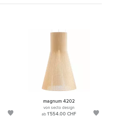
magnum 4202
von secto design
1’554.00
CHF
ab