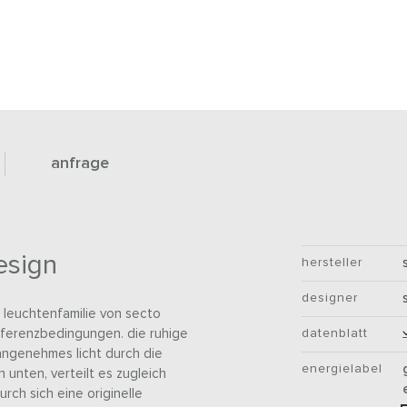
anfrage
esign
hersteller
designer
leuchtenfamilie von secto
onferenzbedingungen. die ruhige
datenblatt
angenehmes licht durch die
energielabel
unten, verteilt es zugleich
rch sich eine originelle