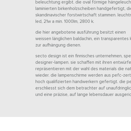
beleuchtung ergibt. die oval förmige hängeleuch
laminierten birkenholzscheiben handgefertigt, di
skandinavischer forstwirtschaft stammen. leucht
led, 21w a min. 1000lm, 2800 k.
die hier angebotene ausführung besitzt einen
weissen länglichen baldachin, ein transparentes 
zur aufhängung dienen.
secto design ist ein finnisches unternehmen, spez
designer-lampen. sie schaffen mit ihren entwürfe
repräsentieren mit der wahl des materials die n
wieder. die lampenschirme werden aus pefc-zertif
hoch qualifizierten handwerkern gefertigt. die 
erschliesst sich dem betrachter auf unaufdringlic
und eine präzise, auf lange lebensdauer ausgeri