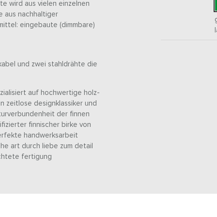
te wird aus vielen einzelnen
e aus nachhaltiger
mittel: eingebaute (dimmbare)
kabel und zwei stahldrähte die
ialisiert auf hochwertige holz-
n zeitlose designklassiker und
aturverbundenheit der finnen
izierter finnischer birke von
perfekte handwerksarbeit
he art durch liebe zum detail
chtete fertigung