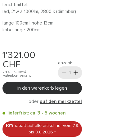
leuchtmittel:
led, 21w a 1000lm, 2800 k (dimmbar)
länge 100cm | höhe 13cm
kabellänge 200cm
1’321.00
CHF
anzahl:
preis inkl. mwst. |
kostenloser versand
in den warenkorb legen
oder
auf den merkzettel
lieferfrist: ca. 3 - 5 wochen
10%
rabatt auf alle artikel
nur vom 7.8.
bis 9.8.2026
*