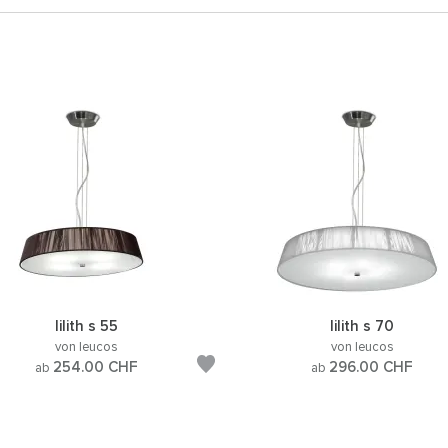
lilith s 55
lilith s 70
von leucos
von leucos
254.00
CHF
296.00
CHF
ab
ab