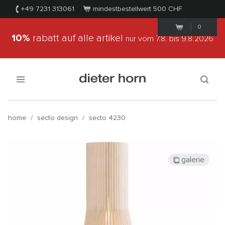
+49 7231 313061
mindestbestellwert 500
CHF
0
10%
rabatt auf alle artikel
nur vom 7.8.
bis 9.8.2026
home
/
secto design
/
secto 4230
galerie