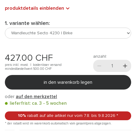
produktdetails einblenden
1. variante wählen:
427.00
CHF
anzahl:
preis inkl. mwst. |
kostenloser versand
mindestbestellwert 500.00
CHF
in den warenkorb legen
oder
auf den merkzettel
lieferfrist: ca. 3 - 5 wochen
10%
rabatt auf alle artikel
nur vom 7.8.
bis 9.8.2026
*
* der rabatt wird im warenkorb automatisch vom gesamtpreis abgezogen.