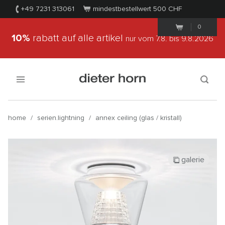
+49 7231 313061
mindestbestellwert 500
CHF
0
10%
rabatt auf alle artikel
nur vom 7.8.
bis 9.8.2026
home
/
serien.lightning
/
annex ceiling (glas / kristall)
galerie