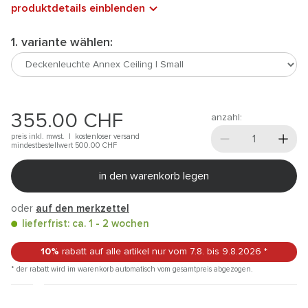
produktdetails einblenden
1. variante wählen:
355.00
CHF
anzahl:
preis inkl. mwst. |
kostenloser versand
mindestbestellwert 500.00
CHF
in den warenkorb legen
oder
auf den merkzettel
lieferfrist: ca. 1 - 2 wochen
10%
rabatt auf alle artikel
nur vom 7.8.
bis 9.8.2026
*
* der rabatt wird im warenkorb automatisch vom gesamtpreis abgezogen.