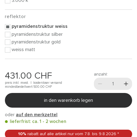
3.000 k
reflektor
pyramidenstruktur weiss
pyramidenstruktur silber
pyramidenstruktur gold
weiss matt
431.00
CHF
anzahl:
preis inkl. mwst. |
kostenloser versand
mindestbestellwert 500.00
CHF
in den warenkorb legen
oder
auf den merkzettel
lieferfrist: ca. 1 - 2 wochen
10%
rabatt auf alle artikel
nur vom 7.8.
bis 9.8.2026
*