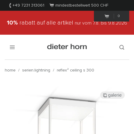
+49 7231 313061
mindestbestellwert 500
CHF
0
10%
rabatt auf alle artikel
nur vom 7.8.
bis 9.8.2026
home
/
serien.lightning
/
reflex² ceiling s 300
galerie