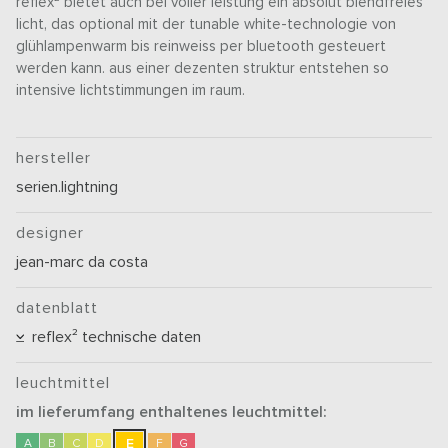
reflex² bietet auch bei voller leistung ein absolut blendfreies
licht, das optional mit der tunable white-technologie von
glühlampenwarm bis reinweiss per bluetooth gesteuert
werden kann. aus einer dezenten struktur entstehen so
intensive lichtstimmungen im raum.
hersteller
serien.lightning
designer
jean-marc da costa
datenblatt
reflex² technische daten
leuchtmittel
im lieferumfang enthaltenes leuchtmittel:
E
A
B
C
D
F
G