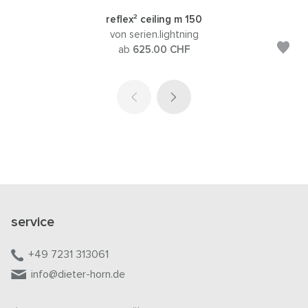
reflex² ceiling m 150
von serien.lightning
ab
625.00
CHF
service
+49 7231 313061
info@dieter-horn.de