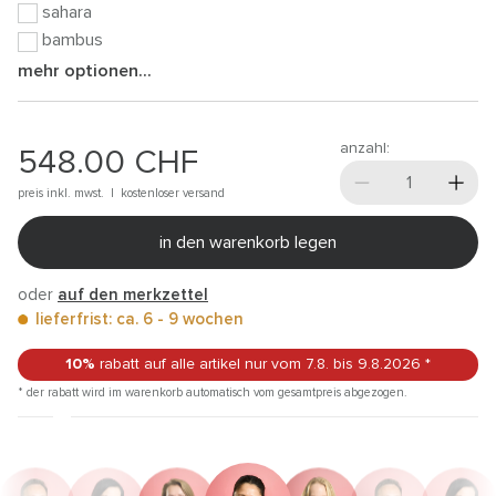
sahara
bambus
mehr optionen...
anzahl:
548.00
CHF
preis inkl. mwst. |
kostenloser versand
in den warenkorb legen
oder
auf den merkzettel
lieferfrist: ca. 6 - 9 wochen
10%
rabatt auf alle artikel
nur vom 7.8.
bis 9.8.2026
*
* der rabatt wird im warenkorb automatisch vom gesamtpreis abgezogen.