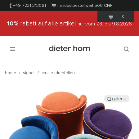
+49 7231 313061
mindestbestellwert 500
CHF
0
10%
rabatt auf alle artikel
nur vom 7.8.
bis 9.8.2026
home
/
signet
/
cruise (drehteller)
galerie