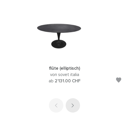
flûte (elliptisch)
von sovet italia
ab
2’131.00
CHF