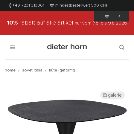
+49 7231 313061
mindestbestellwert 500
CHF
0
10%
rabatt auf alle artikel
nur vom 7.8.
bis 9.8.2026
home
/
sovet italia
/
flûte (geformt)
galerie