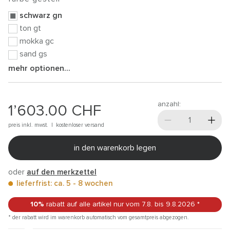
schwarz gn
ton gt
mokka gc
sand gs
mehr optionen...
anzahl:
1’603.00
CHF
preis inkl. mwst. |
kostenloser versand
in den warenkorb legen
oder
auf den merkzettel
lieferfrist: ca. 5 - 8 wochen
10%
rabatt auf alle artikel
nur vom 7.8.
bis 9.8.2026
*
* der rabatt wird im warenkorb automatisch vom gesamtpreis abgezogen.