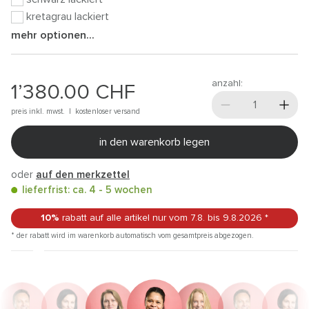
kretagrau lackiert
mehr optionen...
anzahl:
1’380.00
CHF
preis inkl. mwst. |
kostenloser versand
in den warenkorb legen
oder
auf den merkzettel
lieferfrist: ca. 4 - 5 wochen
10%
rabatt auf alle artikel
nur vom 7.8.
bis 9.8.2026
*
* der rabatt wird im warenkorb automatisch vom gesamtpreis abgezogen.