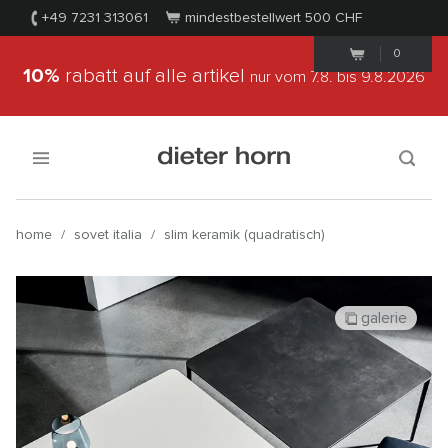
+49 7231 313061
mindestbestellwert 500
CHF
0
10%
rabatt auf alle artikel
nur vom 7.8.
bis 9.8.2026
home
/
sovet italia
/
slim keramik (quadratisch)
galerie