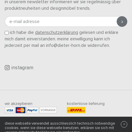
in unserem newsletter informieren wir sie regelmässig über
produktneuheiten und designmöbel trends.
e-mail adresse
ich habe die
datenschutzerklärung
gelesen und erkläre
mich damit einverstanden. meine einwilligung kann ich
jederzeit per mail an info@dieter-horn.de widerrufen.
instagram
wir akzeptieren
kostenlose lieferung
VORKASSE
mindestbestellwert
diese webseite verwendet ausschliesslich technisch notwendige
×
500
CHF
cookies. wenn sie diese webseite benutzen, erklären sie sich mit