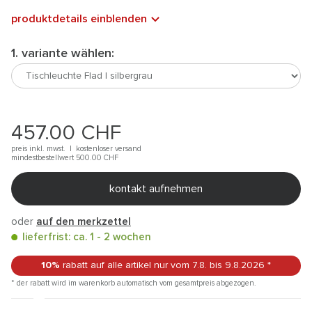
produktdetails einblenden
1. variante wählen:
457.00
CHF
preis inkl. mwst. |
kostenloser versand
mindestbestellwert 500.00
CHF
kontakt aufnehmen
oder
auf den merkzettel
lieferfrist: ca. 1 - 2 wochen
10%
rabatt auf alle artikel
nur vom 7.8.
bis 9.8.2026
*
* der rabatt wird im warenkorb automatisch vom gesamtpreis abgezogen.