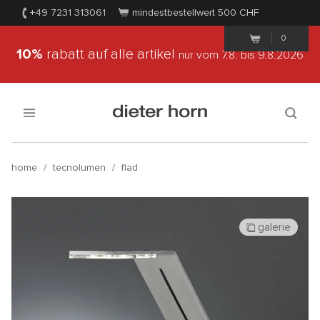
+49 7231 313061
mindestbestellwert 500
CHF
0
10%
rabatt auf alle artikel
nur vom 7.8.
bis 9.8.2026
home
/
tecnolumen
/
flad
galerie