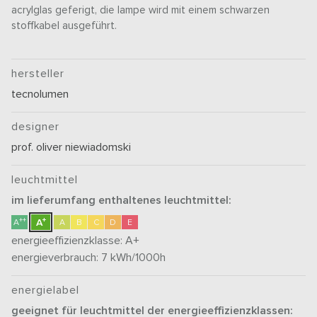
acrylglas geferigt, die lampe wird mit einem schwarzen
stoffkabel ausgeführt.
hersteller
tecnolumen
designer
prof. oliver niewiadomski
leuchtmittel
im lieferumfang enthaltenes leuchtmittel:
+
++
A
A
A
B
C
D
E
energieeffizienzklasse:
A+
energieverbrauch: 7
kWh/1000h
energielabel
geeignet für leuchtmittel der energieeffizienzklassen: