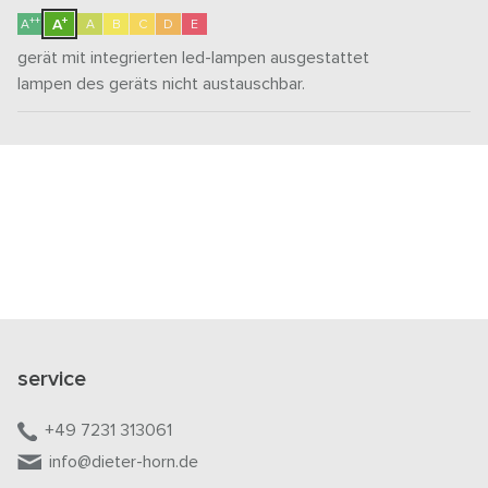
+
++
A
A
A
B
C
D
E
gerät mit integrierten led-lampen ausgestattet
lampen des geräts nicht austauschbar.
service
+49 7231 313061
info@dieter-horn.de