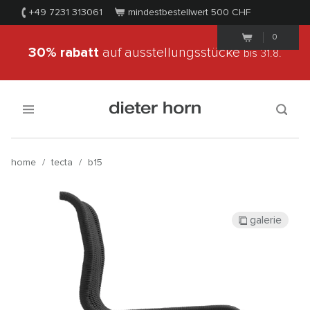
+49 7231 313061
mindestbestellwert 500
CHF
0
30% rabatt
auf ausstellungsstücke
bis 31.8.
home
/
tecta
/
b15
galerie