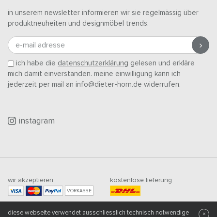
in unserem newsletter informieren wir sie regelmässig über
produktneuheiten und designmöbel trends.
e-mail adresse
ich habe die
datenschutzerklärung
gelesen und erkläre
mich damit einverstanden. meine einwilligung kann ich
jederzeit per mail an info@dieter-horn.de widerrufen.
instagram
wir akzeptieren
kostenlose lieferung
VORKASSE
mindestbestellwert
diese webseite verwendet ausschliesslich technisch notwendige
×
500
CHF