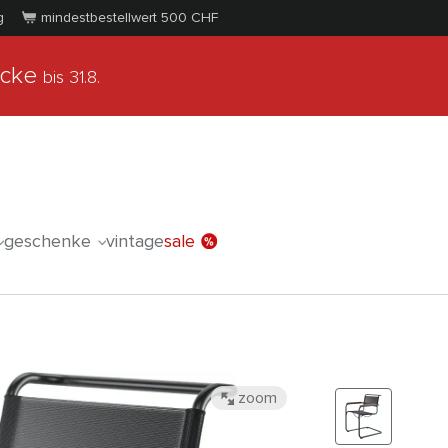
g
mindestbestellwert 500
CHF
ücke
bis 31.8.
geschenke
vintage
sale
zoom