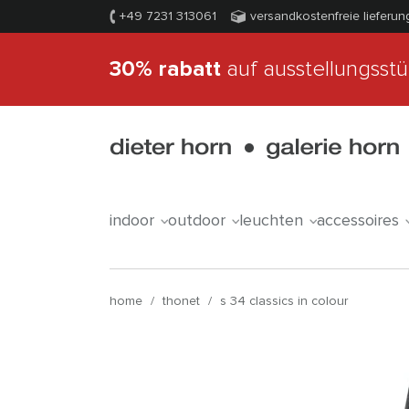
+49 7231 313061
versandkostenfreie lieferun
30% rabatt
auf ausstellungsst
indoor
outdoor
leuchten
accessoires
home
/
thonet
/
s 34 classics in colour