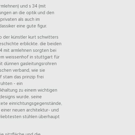
rmlehnen) und s 34 (mit
ungen an die optik und den
privaten als auch im
assiker eine gute figur.
 der künstler kurt schwitters
eschichte erblickte. die beiden
34 mit armlehnen sorgten bei
m weissenhof in stuttgart für
mit dünnen gasleitungsrohren
nschen verband, wie sie
 stam das prinzip frei
ruhten - ein
ückhaltung zu einem wichtigen
designs wurde. seine
ltete einrichtungsgegenstände,
einer neuen architektur- und
eliebtesten stühlen überhaupt
ie sitzfläche und die