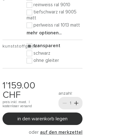
reinweiss ral 9010
tiefschwarz ral 9005
matt
perlweiss ral 1013 matt
mehr optionen...
transparent
kunststoffgleiter
schwarz
ohne gleiter
1’159.00
CHF
anzahl:
preis inkl. mwst. |
kostenloser versand
in den warenkorb legen
oder
auf den merkzettel