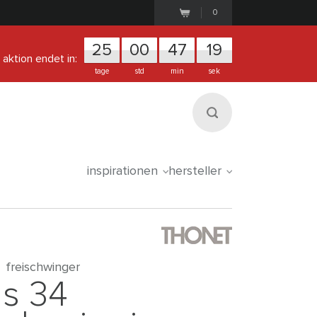
0
25
0
0
4
7
1
8
aktion endet in:
tage
std
min
sek
inspirationen
hersteller
freischwinger
s 34