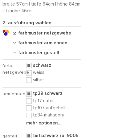
breite 57cm | tiefe 64cm | höhe 84cm
sitzhöhe 46cm
2. ausführung wählen:
farbmuster netzgewebe
farbmuster armlehnen
farbmuster gestell
schwarz
farbe
netzgewebe
weiss
silber
tp29 schwarz
armlehnen
tp17 natur
tp107 aufgehellt
tp34 mahagoni
mehr optionen...
tiefschwarz ral 9005
gestell