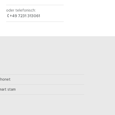
oder telefonisch:
+49 7231 313061
thonet
mart stam