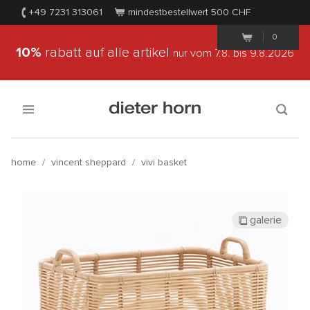
+49 7231 313061
mindestbestellwert 500
CHF
0
10%
rabatt auf alle artikel
nur vom 7.8.
bis 9.8.2026
home
/
vincent sheppard
/
vivi basket
galerie