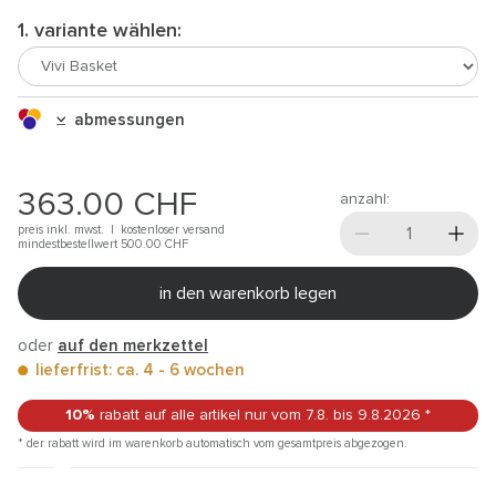
1. variante wählen:
abmessungen
363.00
CHF
anzahl:
preis inkl. mwst. |
kostenloser versand
mindestbestellwert 500.00
CHF
in den warenkorb legen
oder
auf den merkzettel
lieferfrist: ca. 4 - 6 wochen
10%
rabatt auf alle artikel
nur vom 7.8.
bis 9.8.2026
*
* der rabatt wird im warenkorb automatisch vom gesamtpreis abgezogen.