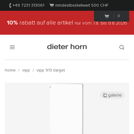
+49 7231 313061
mindestbestellwert 500
CHF
0
10%
rabatt auf alle artikel
nur vom 7.8.
bis 9.8.2026
home
/
vipp
/
vipp 913 (large)
galerie