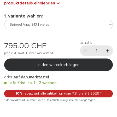
produktdetails einblenden
1. variante wählen:
anzahl:
795.00
CHF
preis inkl. mwst. |
kostenloser versand
in den warenkorb legen
oder
auf den merkzettel
lieferfrist: ca. 1 - 2 wochen
10%
rabatt auf alle artikel
nur vom 7.8.
bis 9.8.2026
*
* der rabatt wird im warenkorb automatisch vom gesamtpreis abgezogen.