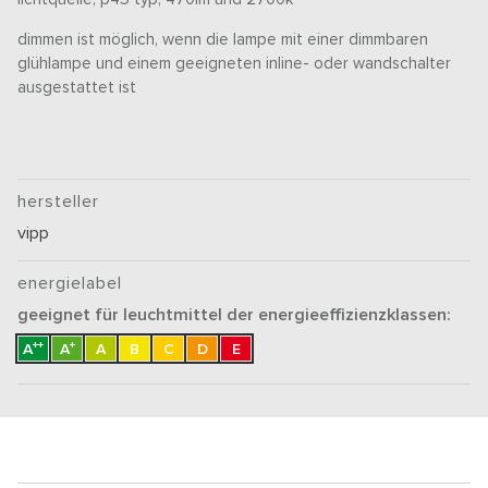
dimmen ist möglich, wenn die lampe mit einer dimmbaren
glühlampe und einem geeigneten inline- oder wandschalter
ausgestattet ist
hersteller
vipp
energielabel
geeignet für leuchtmittel der energieeffizienzklassen:
++
+
A
A
A
B
C
D
E