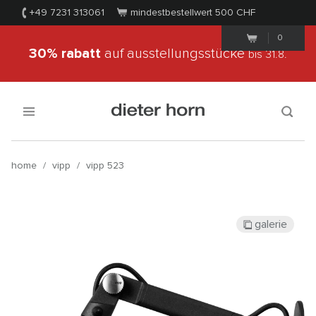
+49 7231 313061
mindestbestellwert 500
CHF
0
30% rabatt
auf ausstellungsstücke
bis 31.8.
home
/
vipp
/
vipp 523
galerie