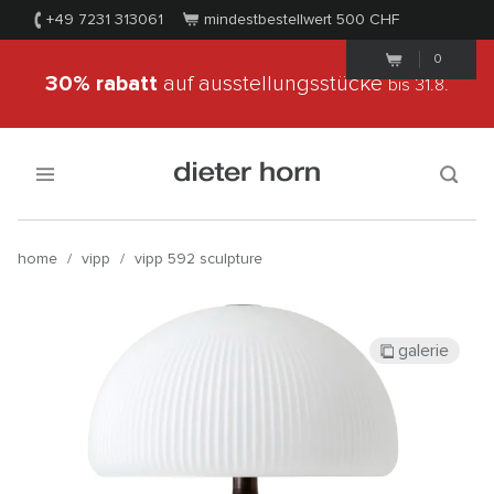
+49 7231 313061
mindestbestellwert 500
CHF
0
30% rabatt
auf ausstellungsstücke
bis 31.8.
home
/
vipp
/
vipp 592 sculpture
galerie