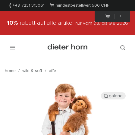
+49 7231 313061
mindestbestellwert 500
CHF
0
10%
rabatt auf alle artikel
nur vom 7.8.
bis 9.8.2026
home
/
wild & soft
/
affe
galerie