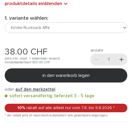
produktdetails einblenden
1. variante wählen:
38.00
CHF
anzahl:
preis inkl. mwst. |
kostenloser versand
mindestbestellwert 500.00
CHF
in den warenkorb legen
oder
auf den merkzettel
sofort versandfertig, lieferzeit 3 - 5 tage
10%
rabatt auf alle artikel
nur vom 7.8.
bis 9.8.2026
*
* der rabatt wird im warenkorb automatisch vom gesamtpreis abgezogen.