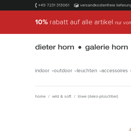
+49 7231 313061
versandkostenfreie lieferun
10%
rabatt auf alle artikel
nur vom
indoor
outdoor
leuchten
accessoires
home
/
wild & soft
/
löwe (deko-plüschtier)