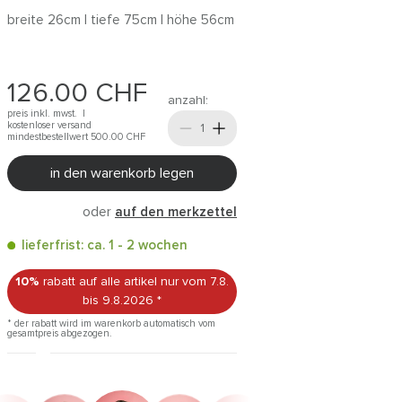
breite 26cm | tiefe 75cm | höhe 56cm
126.00
CHF
anzahl:
preis inkl. mwst. |
kostenloser versand
mindestbestellwert 500.00
CHF
in den warenkorb legen
oder
auf den merkzettel
lieferfrist: ca. 1 - 2 wochen
10%
rabatt auf alle artikel
nur vom 7.8.
bis 9.8.2026
*
* der rabatt wird im warenkorb automatisch vom
gesamtpreis abgezogen.