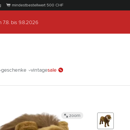
g
mindestbestellwert 500
CHF
 7.8.
bis 9.8.2026
geschenke
vintage
sale
zoom