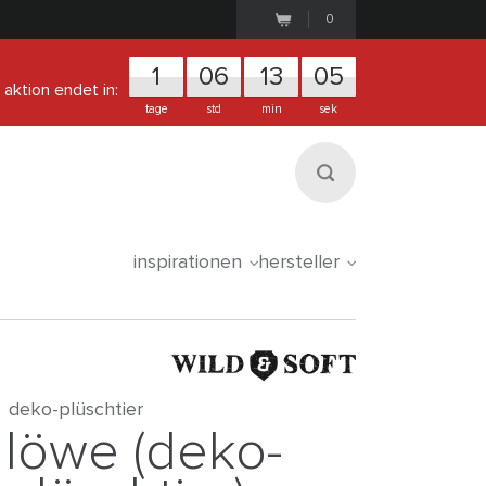
0
1
0
6
1
3
0
5
aktion endet in:
tage
std
min
sek
inspirationen
hersteller
deko-plüschtier
löwe (deko-