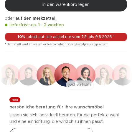
in den warenkorb legen
oder
auf den merkzettel
lieferfrist: ca. 1 - 2 wochen
10%
rabatt auf alle artikel
nur vom 7.8.
bis 9.8.2026
*
* der rabatt wird im warenkorb automatisch vom gesamtpreis abgezogen.
jochen horn
neu
persönliche beratung für ihre wunschmöbel
lassen sie sich individuell beraten, für die perfekte wahl
und eine einrichtung, die wirklich zu ihnen passt.