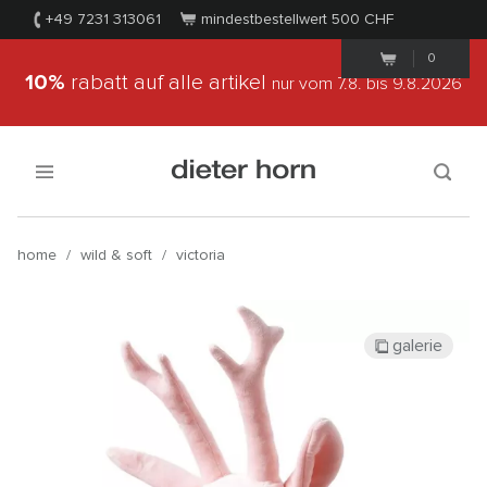
+49 7231 313061
mindestbestellwert 500
CHF
0
10%
rabatt auf alle artikel
nur vom 7.8.
bis 9.8.2026
home
/
wild & soft
/
victoria
galerie