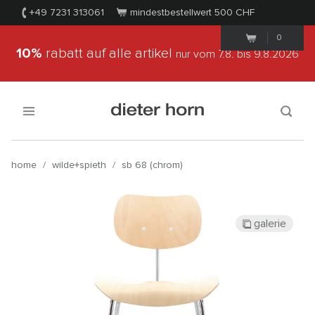
+49 7231 313061
mindestbestellwert 500
CHF
0
10%
rabatt auf alle artikel
nur vom 7.8.
bis 9.8.2026
home
/
wilde+spieth
/
sb 68 (chrom)
galerie