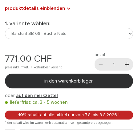
produktdetails einblenden
1. variante wählen:
anzahl:
771.00
CHF
preis inkl. mwst. |
kostenloser versand
in den warenkorb legen
oder
auf den merkzettel
lieferfrist: ca. 3 - 5 wochen
10%
rabatt auf alle artikel
nur vom 7.8.
bis 9.8.2026
*
* der rabatt wird im warenkorb automatisch vom gesamtpreis abgezogen.