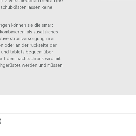
), 2 verschiedenen breiten (50
 schubkästen lassen keine
ungen können sie die smart
kombinieren. als zusätzliches
vative stromversorgung ihrer
n oder an der rückseite der
s und tablets bequem über
auf dem nachtschrank wird mit
achgerüstet werden und müssen
)