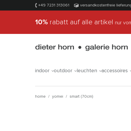
+49 7231 313061
versandkostenfreie lieferun
10%
rabatt auf alle artikel
nur vom
indoor
outdoor
leuchten
accessoires
home
/
yomei
/
smart (70cm)