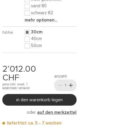
sand 80
schwarz 82
mehr optionen...
30cm
höhe
40cm
50cm
2’012.00
CHF
anzahl:
preis inkl. mwst. |
kostenloser versand
in den warenkorb legen
oder
auf den merkzettel
lieferfrist: ca. 5 - 7 wochen