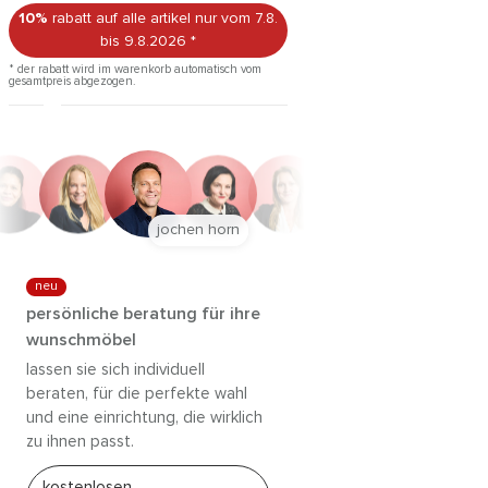
10%
rabatt auf alle artikel
nur vom 7.8.
bis 9.8.2026
*
* der rabatt wird im warenkorb automatisch vom
gesamtpreis abgezogen.
jochen horn
neu
persönliche beratung für ihre
wunschmöbel
lassen sie sich individuell
beraten, für die perfekte wahl
und eine einrichtung, die wirklich
zu ihnen passt.
kostenlosen