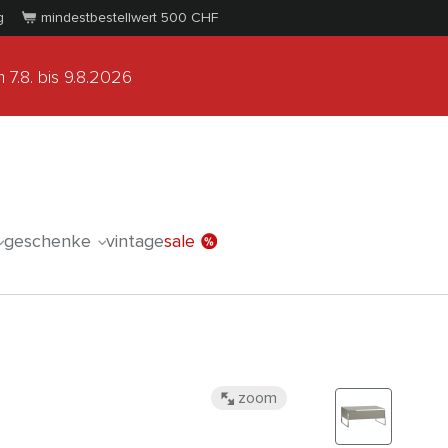
g
mindestbestellwert 500
CHF
 7.8.
bis 9.8.2026
geschenke
vintage
sale
zoom