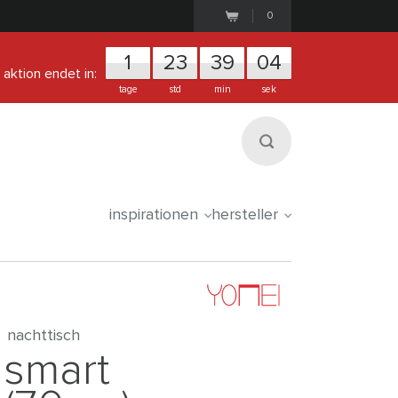
0
1
2
3
3
9
0
3
aktion endet in:
tage
std
min
sek
inspirationen
hersteller
nachttisch
smart