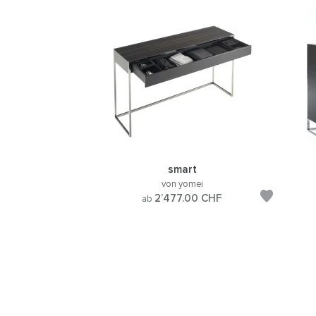
smart
von yomei
2’477.00
CHF
ab