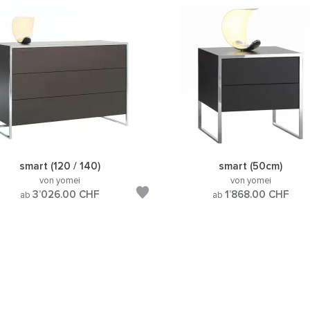
smart (120 / 140)
smart (50cm)
von yomei
von yomei
3’026.00
CHF
1’868.00
CHF
ab
ab