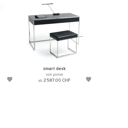
smart desk
von yomei
2’587.00
CHF
ab