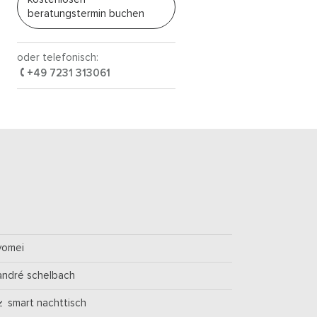
beratungstermin buchen
oder telefonisch:
+49 7231 313061
yomei
andré schelbach
smart nachttisch