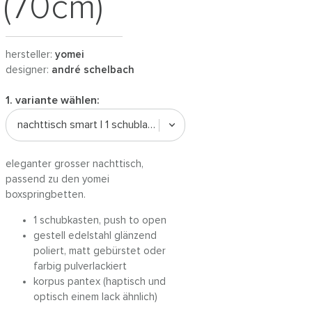
(70cm)
hersteller:
yomei
designer:
andré schelbach
1. variante wählen:
nachttisch smart | 1 schublade / pantex
eleganter grosser nachttisch,
passend zu den yomei
boxspringbetten.
1 schubkasten, push to open
gestell edelstahl glänzend
poliert, matt gebürstet oder
farbig pulverlackiert
korpus pantex (haptisch und
optisch einem lack ähnlich)