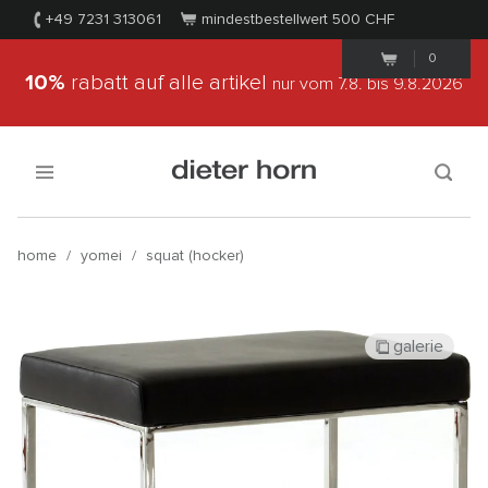
+49 7231 313061
mindestbestellwert 500
CHF
0
10%
rabatt auf alle artikel
nur vom 7.8.
bis 9.8.2026
home
/
yomei
/
squat (hocker)
galerie