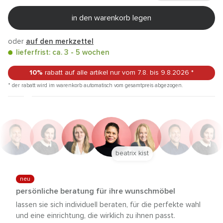
in den warenkorb legen
oder
auf den merkzettel
lieferfrist: ca. 3 - 5 wochen
10%
rabatt auf alle artikel
nur vom 7.8.
bis 9.8.2026
*
* der rabatt wird im warenkorb automatisch vom gesamtpreis abgezogen.
beatrix kist
neu
persönliche beratung für ihre wunschmöbel
lassen sie sich individuell beraten, für die perfekte wahl
und eine einrichtung, die wirklich zu ihnen passt.