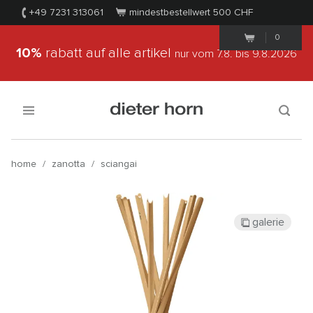
+49 7231 313061
mindestbestellwert 500
CHF
0
10%
rabatt auf alle artikel
nur vom 7.8.
bis 9.8.2026
home
/
zanotta
/
sciangai
galerie