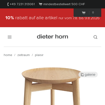
+49 7231 313061
mindestbestellwert 500
CHF
0
10%
rabatt auf alle artikel
nur vom 7.8.
bis 9.8.2026
home
/
zeitraum
/
plaisir
galerie