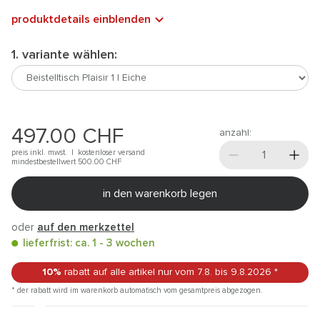
produktdetails einblenden
1. variante wählen:
497.00
CHF
anzahl:
preis inkl. mwst. |
kostenloser versand
mindestbestellwert 500.00
CHF
in den warenkorb legen
oder
auf den merkzettel
lieferfrist: ca. 1 - 3 wochen
10%
rabatt auf alle artikel
nur vom 7.8.
bis 9.8.2026
*
* der rabatt wird im warenkorb automatisch vom gesamtpreis abgezogen.