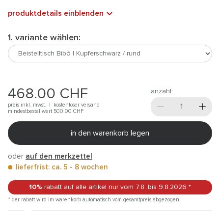
produktdetails einblenden
1. variante wählen:
468.00
CHF
anzahl:
preis inkl. mwst. |
kostenloser versand
mindestbestellwert 500.00
CHF
in den warenkorb legen
oder
auf den merkzettel
lieferfrist: ca. 5 - 8 wochen
10%
rabatt auf alle artikel
nur vom 7.8.
bis 9.8.2026
*
* der rabatt wird im warenkorb automatisch vom gesamtpreis abgezogen.