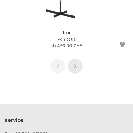
bibì
von zeus
ab
493.00
CHF
service