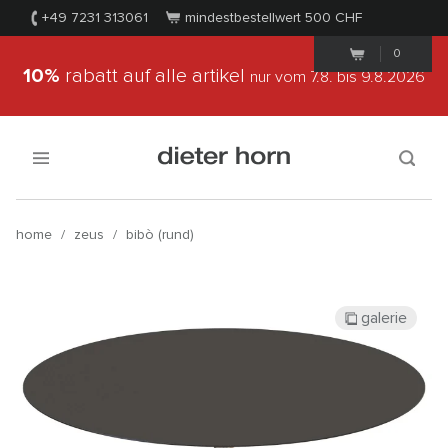
+49 7231 313061
mindestbestellwert 500
CHF
0
10%
rabatt auf alle artikel
nur vom 7.8.
bis 9.8.2026
home
/
zeus
/
bibò (rund)
galerie